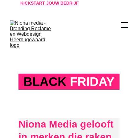
KICKSTART JOUW BEDRIJF
  JOUW SUCCES IS 
ONZE MISSIE!
BLACK
FRIDAY
Niona Media gelooft 
in merken die raken 