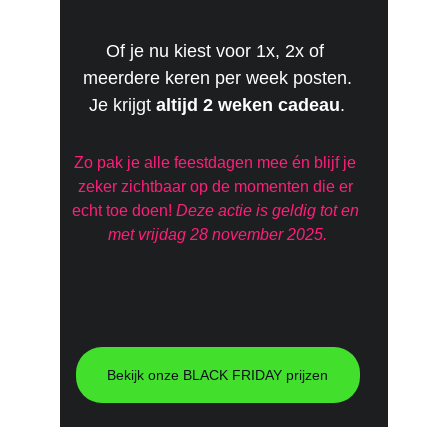
Of je nu kiest voor 1x, 2x of 
meerdere keren per week posten.
Je krijgt
 altijd 2 weken cadeau
.
Zo pak je alle feestdagen mee én blijf je 
zeker zichtbaar op de momenten die er 
echt toe doen! 
Deze actie is geldig tot en 
met vrijdag 28 november 2025.
Bekijk onze BLACK FRIDAY prijzen