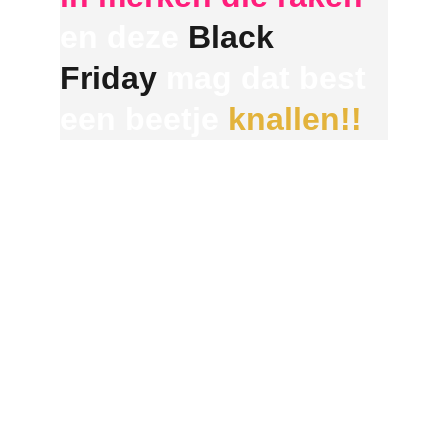
en deze
 Black 
Friday
 mag dat best 
een beetje 
knallen!!
Daarom combineren we persoonlijke 
aandacht met onweerstaanbare deals, 
zodat jouw merk niet alleen groeit, maar 
ook écht gezien wordt. Laat deze 
periode dus niet ongemerkt voorbijgaan: 
dit is hét moment om op te vallen én te 
blijven hangen!