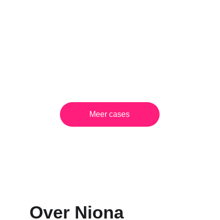
een website die in één oogopslag duidelijk 
maakt hoe simpel je je huis kan laten 
beveiligen.
Wil je meer zien?
Meer cases
Over Niona