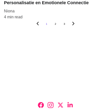
Personalisatie en Emotionele Connectie
Niona
4 min read
1
2
3
Laat jouw bedrijf er uit springen