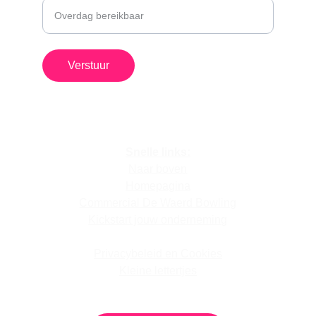
Verstuur
Snelle links:
Naar boven
Homepagina
Commercial De Waerd Bowling
Kickstart jouw onderneming
Webdesign projecten
Privacybeleid en Cookies
Kleine lettertjes