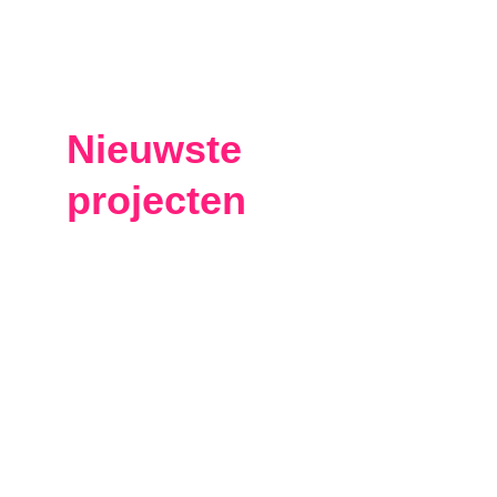
Nieuwste 
projecten
van 
Niona media
Omdat we zo goed zijn als ons 
laatste werk!