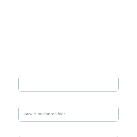
NEEM SNEL CONTACT OP
info@niona.nl
+31 6 15496929
WIL JE EENS PRATEN OVER JOUW BRANDING 
? 
PLAN EEN GRATIS BRANDGESPREK
Naam
Voer je e-mailadres in*
Telefoonnummer