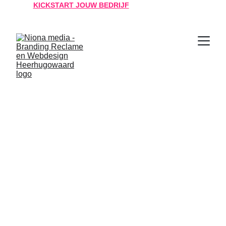
KICKSTART JOUW BEDRIJF
  JOUW SUCCES IS 
ONZE MISSIE!
Ontdek de 
kracht van 
Niona media
Niona media gelooft in merken die 
raken. Met een persoonlijke aanpak 